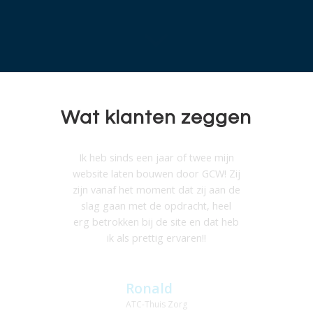
Wat klanten zeggen
Ik heb sinds een jaar of twee mijn
website laten bouwen door GCW! Zij
zijn vanaf het moment dat zij aan de
slag gaan met de opdracht, heel
erg betrokken bij de site en dat heb
ik als prettig ervaren!!
Ronald
ATC-Thuis Zorg