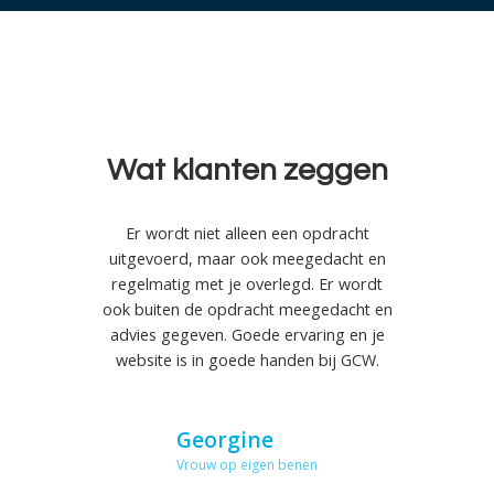
Wat klanten zeggen
Ik heb sinds een jaar of twee mijn
Er wordt niet alleen een opdracht
uitgevoerd, maar ook meegedacht en
website laten bouwen door GCW! Zij
regelmatig met je overlegd. Er wordt
zijn vanaf het moment dat zij aan de
ook buiten de opdracht meegedacht en
slag gaan met de opdracht, heel erg
advies gegeven. Goede ervaring en je
betrokken bij de site en dat heb ik als
website is in goede handen bij GCW.
prettig ervaren!!
Georgine
Ronald
Vrouw op eigen benen
ATC-Thuis Zorg